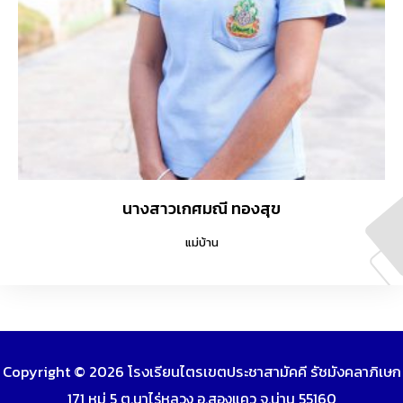
นางสาวเกศมณี ทองสุข
แม่บ้าน
Copyright © 2026 โรงเรียนไตรเขตประชาสามัคคี รัชมังคลาภิเษก
171 หมู่ 5 ต.นาไร่หลวง อ.สองแคว จ.น่าน 55160