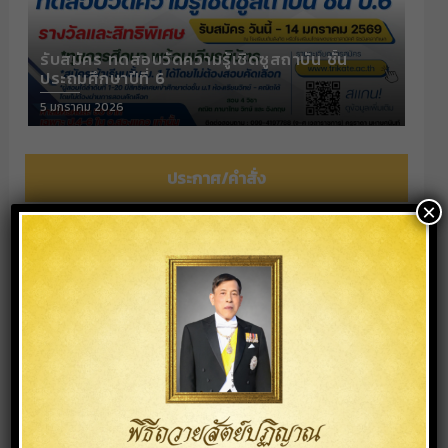
รับสมัคร ทดสอบวัดความรู้เชิดซูสถาบัน ชั้น
ประถมศึกษาปีที่ 6
Posted
5 มกราคม 2026
on
ประกาศ/คำสั่ง
×
P
P
P
P
ประกาศโรงเรียนไตรเขตประชาสามัคคี รัชมัง
a
a
a
a
คลาภิเษก เรื่อง แจ้งปรับเปลี่ยนรูปแบบการ
g
g
g
g
จัดการเรียนการสอน
e
e
e
e
29 พฤษภาคม 2026
Read More »
รับสมัครสรรหาผู้ประกอบการร้านค้าเพื่อ
จำหน่ายอาหารและเครื่องดื่มในโรงเรียน