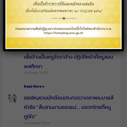
ประจำปีการศึกษา 2569
20 เมษายน 2026
Read More »
ประกาศโรงเรียนไตรเขตประชาสามัคคี รัชมัง
คลาภิเษกเรื่อง รับสมัครสอบคัดเลือกบุคคล
เพื่อจ้างเป็นครูอัตราจ้าง ปฏิบัติหน้าที่ครูสอน
พลศึกษา
30 มีนาคม 2026
Read More »
ขอเชิญชวนนักเรียนประกวดวาดภาพระบายสี
หัวข้อ “สืบสานงานของแม่…. มรดกไทยที่หนู
ภูมิใจ”
3 กุมภาพันธ์ 2026